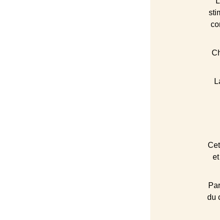
L
sti
co
Ch
L
Cet
et
Par
du 