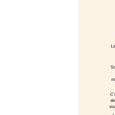
La
So
n
C’
de
vis