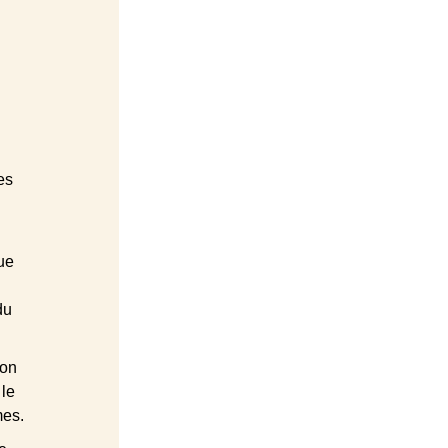
es 
ue 
du 
on 
le 
mes.