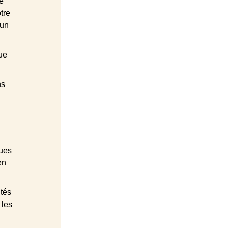
e 
tre 
un 
ue 
s 
 
 
ues 
en 
tés 
 les 