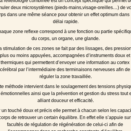
a réflexologie combinée est un concept spécifique qui permet d
muler deux microsystèmes (pieds-mains,visage-oreilles…) de vo
rps dans une même séance pour obtenir un effet optimum dans 
délai rapide.
aque zone reflexe correspond à une fonction ou partie spécifiq
du corps, un organe, une glande.
a stimulation de ces zones se fait par des lissages, des pression
plus ou moins appuyées, accompagnées d’instruments doux et
thermiques qui permettent d’envoyer une information au cortex 
cérébral par l’intermédiaire des terminaisons nerveuses afin de
réguler la zone travaillée.
te méthode intervient dans le soulagement des tensions physiq
 émotionnelles ainsi que la prévention et gestion du stress tout 
alliant douceur et efficacité.
 un touché doux et précis elle permet à chacun selon les capaci
corps de retrouver un certain équilibre. En effet elle s’appuie sur
facultés de régulation de régénération de celui-ci afin de 