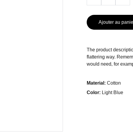
Ajouter au panie
The product descriptio
flattering way. Rememb
would need, for exampl
Material:
Cotton
Color:
Light Blue