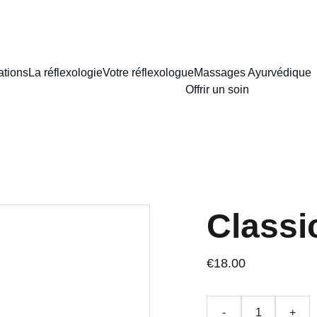
ations
La réflexologie
Votre réflexologue
Massages Ayurvédique
Offrir un soin
Classi
€18.00
-
+